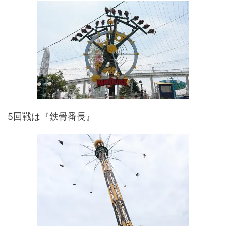
5回戦は『鉄骨番長』