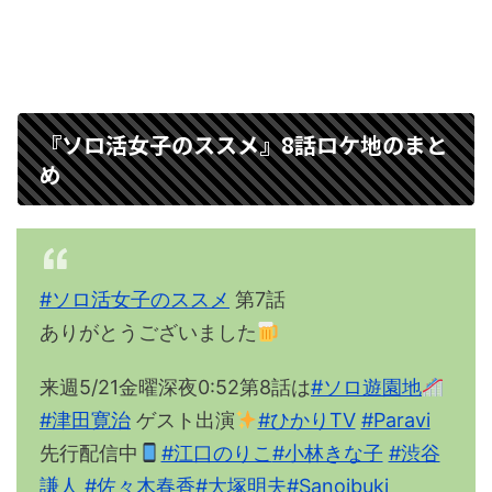
『ソロ活女子のススメ』8話ロケ地のまと
め
#ソロ活女子のススメ
第7話
ありがとうございました
来週5/21金曜深夜0:52第8話は
#ソロ遊園地
#津田寛治
ゲスト出演
#ひかりTV
#Paravi
先行配信中
#江口のりこ
#小林きな子
#渋谷
謙人
#佐々木春香
#大塚明夫
#Sanoibuki