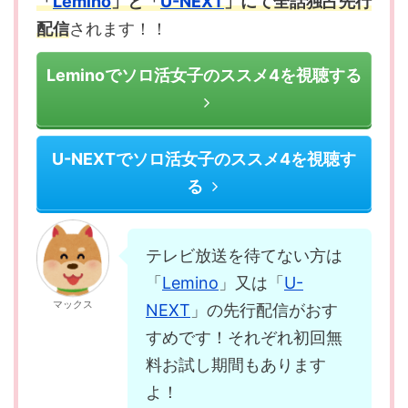
「
Lemino
」と「
U-NEXT
」にて全話独占先行
配信
されます！！
Leminoでソロ活女子のススメ4を視聴する
U-NEXTでソロ活女子のススメ4を視聴す
る
テレビ放送を待てない方は
「
Lemino
」又は「
U-
マックス
NEXT
」の先行配信がおす
すめです！それぞれ初回無
料お試し期間もあります
よ！