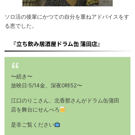
ソロ活の後輩にかつての自分を重ねアドバイスをす
る恵でした。
『立ち飲み居酒屋ドラム缶 蒲田店』
〜続き〜
放映日:5/14金、深夜0時52〜
江口のりこさん、北香那さんがドラム缶蒲田
店を舞台にせんべろ
是非ご覧ください