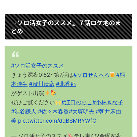
『ソロ活女子のススメ』７話ロケ地のま
とめ
#ソロ活女子のススメ
きょう深夜0:52~第7話は
#ソロせんべろ
#柄
本時生
#渋川清彦
#北香那
がゲスト出演
ぜひご覧ください
#江口のりこ
#小林きな子
#渋谷謙人
#佐々木春香
#大塚明夫
#朝井麻由
美
pic.twitter.com/dqBSMRYWfC
— ソロ活女子のススメ
テレ東4/2金曜深夜