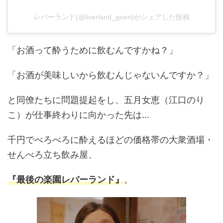
レバーランド(@liverland_goen)がシェアした投稿
「お酒って酔うために飲むんですかね？」
「お酒が美味しいから飲むんじゃないんですか？」
と同僚たちに問題提起をし、五月女恵（江口のり
こ）が仕事終わりに向かった先は…
千円でべろべろに酔えるほどの価格帯の大衆酒場・
せんべろ立ち飲み屋、
『最後の楽園レバーランド』
。