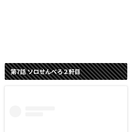
第7話 ソロせんべろ２軒目