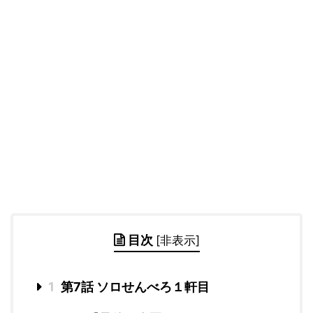
目次
[
非表示
]
1
第7話 ソロせんべろ１軒目