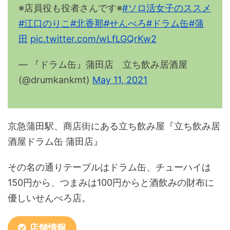
※店員役も役者さんです※
#ソロ活女子のススメ
#江口のりこ
#北香那
#せんべろ
#ドラム缶
#蒲
田
pic.twitter.com/wLfLGQrKw2
— 『ドラム缶』蒲田店 立ち飲み居酒屋
(@drumkankmt)
May 11, 2021
京急蒲田駅、商店街にある立ち飲み屋『立ち飲み居
酒屋ドラム缶 蒲田店』
その名の通りテーブルはドラム缶、チューハイは
150円から、つまみは100円からと酒飲みの財布に
優しいせんべろ店。
店舗情報