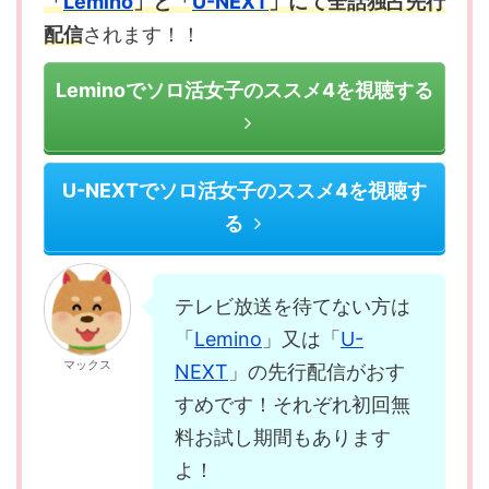
「
Lemino
」と「
U-NEXT
」にて全話独占先行
配信
されます！！
Leminoでソロ活女子のススメ4を視聴する
U-NEXTでソロ活女子のススメ4を視聴す
る
テレビ放送を待てない方は
「
Lemino
」又は「
U-
マックス
NEXT
」の先行配信がおす
すめです！それぞれ初回無
料お試し期間もあります
よ！