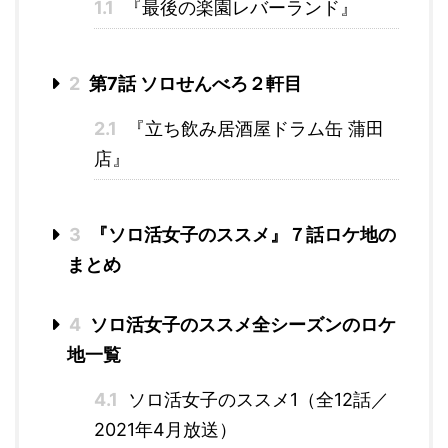
1.1
『最後の楽園レバーランド』
2
第7話 ソロせんべろ２軒目
2.1
『立ち飲み居酒屋ドラム缶 蒲田
店』
3
『ソロ活女子のススメ』７話ロケ地の
まとめ
4
ソロ活女子のススメ全シーズンのロケ
地一覧
4.1
ソロ活女子のススメ1（全12話／
2021年4月放送）