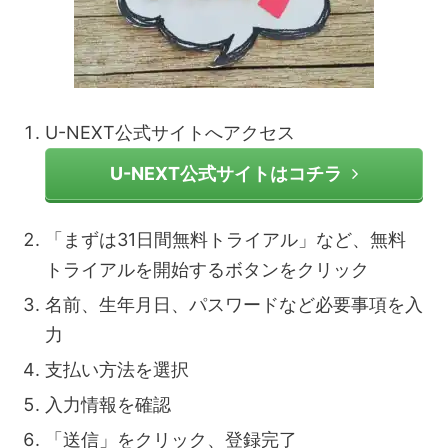
U-NEXT公式サイトへアクセス
U-NEXT公式サイトはコチラ
「まずは31日間無料トライアル」など、無料
トライアルを開始するボタンをクリック
名前、生年月日、パスワードなど必要事項を入
力
支払い方法を選択
入力情報を確認
「送信」をクリック、登録完了