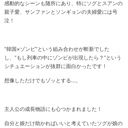
感動的なシーンも随所にあり、特にソグとスアンの
親子愛、サンファンとソンギョンの夫婦愛には号
泣！
”
韓国
×
ゾンビ
”
という組み合わせが斬新でした
し、
”
もし列車の中にゾンビが出現したら？
”
という
シチュエーションが抜群に面白かったです！
想像しただけでもゾッとする
...
。
主人公の成長物語にも心つかまれました！
自分と娘だけ助かればいいと考えていたソグが娘の