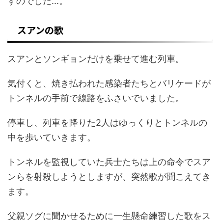
すのでした
...
。
スアンの歌
スアンとソンギョンだけを乗せて進む列車。
気付くと、焼き払われた感染者たちとバリケードが
トンネルの手前で線路をふさいでいました。
停車し、列車を降りた
2
人はゆっくりとトンネルの
中を歩いていきます。
トンネルを監視していた兵士たちは上の命令でスア
ンらを射殺しようとしますが、突然歌が聞こえてき
ます。
父親ソグに聞かせるために一生懸命練習した歌をス