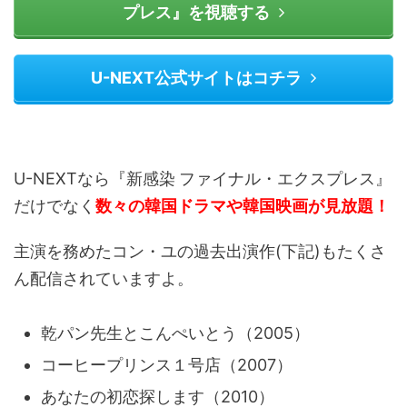
プレス』を視聴する
U-NEXT公式サイトはコチラ
U-NEXTなら『新感染
ファイナル・エクスプレス』
だけでなく
数々の韓国ドラマや韓国映画が見放題！
主演を務めたコン・ユの過去出演作(下記)もたくさ
ん配信されていますよ。
乾パン先生とこんぺいとう（2005）
コーヒープリンス１号店（2007）
あなたの初恋探します（2010）