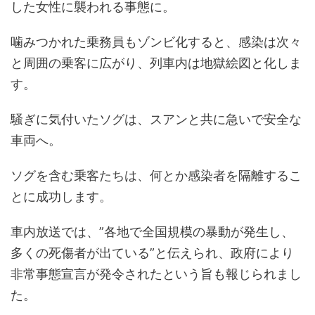
した女性に襲われる事態に。
噛みつかれた乗務員もゾンビ化すると、感染は次々
と周囲の乗客に広がり、列車内は地獄絵図と化しま
す。
騒ぎに気付いたソグは、スアンと共に急いで安全な
車両へ。
ソグを含む乗客たちは、何とか感染者を隔離するこ
とに成功します。
車内放送では、
”
各地で全国規模の暴動が発生し、
多くの死傷者が出ている
”
と伝えられ、政府により
非常事態宣言が発令されたという旨も報じられまし
た。