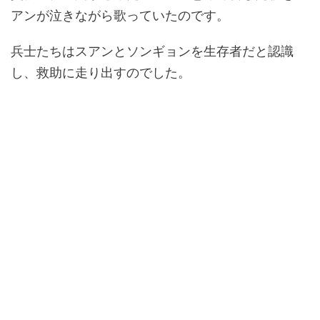
アンが泣きながら歌っていたのです。
兵士たちはスアンとソンギョンを生存者だと認識
し、救助に走り出すのでした。