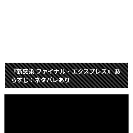
『新感染
ファイナル・エクスプレス』 あ
らすじ※ネタバレあり