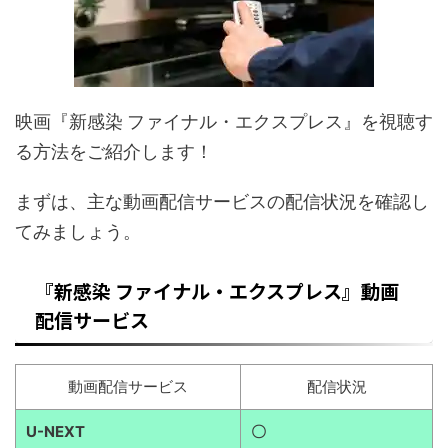
映画『新感染
ファイナル・エクスプレス』を視聴す
る方法をご紹介します！
まずは、主な動画配信サービスの配信状況を確認し
てみましょう。
『新感染
ファイナル・エクスプレス』動画
配信サービス
動画配信サービス
配信状況
U-NEXT
〇