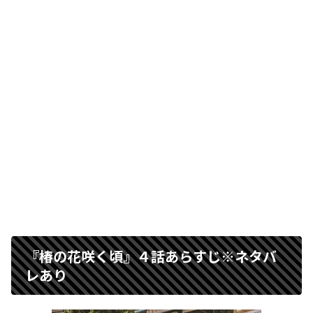
『
椿の花咲く頃
』４話あらすじ※ネタバ
レあり