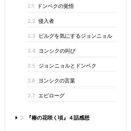
2.1
ドンベクの覚悟
2.2
侵入者
2.3
ピルグを気にするジョンニョル
2.4
ヨンシクの叫び
2.5
ジョンニョルとドンベク
2.6
ヨンシクの言葉
2.7
エピローグ
3
『椿の花咲く頃』４話感想