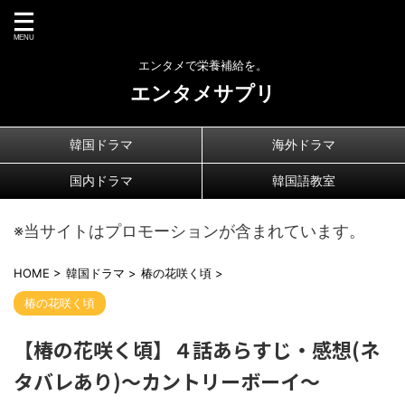
エンタメで栄養補給を。
エンタメサプリ
韓国ドラマ
海外ドラマ
国内ドラマ
韓国語教室
※当サイトはプロモーションが含まれています。
HOME
>
韓国ドラマ
>
椿の花咲く頃
>
椿の花咲く頃
【椿の花咲く頃】４話あらすじ・感想(ネ
タバレあり)〜カントリーボーイ〜