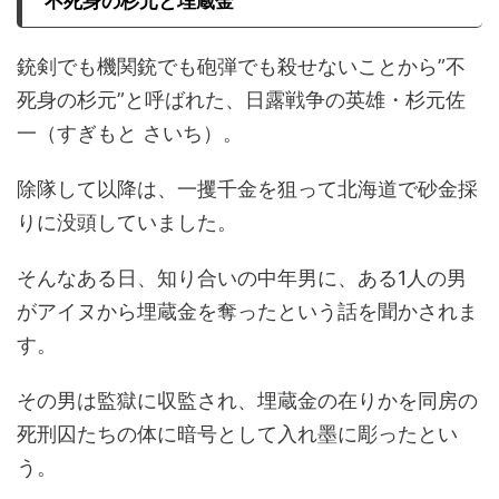
不死身の杉元と埋蔵金
銃剣でも機関銃でも砲弾でも殺せないことから
”
不
死身の杉元
”
と呼ばれた、日露戦争の英雄・杉元佐
一（すぎもと さいち）。
除隊して以降は、一攫千金を狙って北海道で砂金採
りに没頭していました。
そんなある日、知り合いの中年男に、ある
1
人の男
がアイヌから埋蔵金を奪ったという話を聞かされま
す。
その男は監獄に収監され、埋蔵金の在りかを同房の
死刑囚たちの体に暗号として入れ墨に彫ったとい
う。