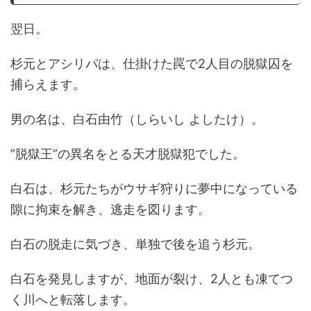
翌日。
杉元とアシリパは、仕掛けた罠で
2
人目の脱獄囚を
捕らえます。
男の名は、白石由竹（しらいし よしたけ）。
”
脱獄王
”
の異名をとる天才脱獄犯でした。
白石は、杉元たちがウサギ狩りに夢中になっている
隙に拘束を解き、逃走を図ります。
白石の脱走に気づき、単独で後を追う杉元。
白石を発見しますが、地面が裂け、
2
人とも凍てつ
く川へと転落します。