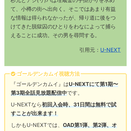
杉元とアシ(リ)パは埋蔵金の手掛かりを求め
て、小樽の街へ出向く。そこではあまり有益
な情報は得られなかったが、帰り道に後をつ
けてきた脱獄囚のひとりをわなによって捕ら
えることに成功。その男を尋問する。
引用元：
U-NEXT
ゴールデンカムイ視聴方法
『ゴールデンカムイ』は
U-NEXTにて
第1期〜
第3期全話見放題配信中
です。
U-NEXTなら
初回入会時、31日間は無料で試
すことが出来ます！
しかもU-NEXTでは、
OAD第1弾、第2弾、オ