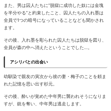
また、男は囚人たちに
”
脱獄に成功した奴には金塊
を半分やる
”
と約束したこと、囚人たちの入れ墨は
全員で
1
つの暗号になっていることなども聞かされ
ます。
その後、入れ墨を彫られた囚人たちは脱獄を図り、
全員が森の中へ消えたということでした
...
。
アシリパとの出会い
幼馴染で親友の寅次から彼の妻・梅子のことを頼ま
れた記憶を思い出す杉元。
その後、酔いが覚めた中年男に襲われそうになりま
すが、銃を奪い、中年男は逃走します。