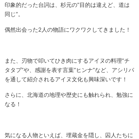
印象的だった台詞は、杉元の
”
目的は違えど、道は
同じ
”
。
偶然出会った
2
人の物語にワクワクしてきました！
また、刃物で叩いてひき肉にするアイヌの料理
”
チ
タタプ
”
や、感謝を表す言葉
”
ヒンナ
”
など、アシリパ
を通して紹介されるアイヌ文化も興味深いです！
さらに、北海道の地理や歴史にも触れられ、勉強に
なる！
気になる人物といえば、埋蔵金を隠し、囚人たちに