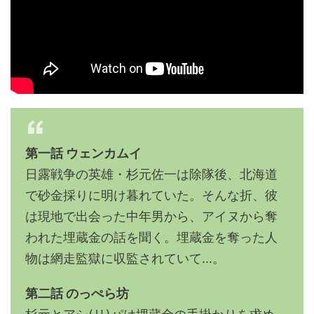
第一話 ウェンカムイ
日露戦争の英雄・杉元佐一は除隊後、北海道
で砂金採りに明け暮れていた。そんな折、彼
は現地で出会った中年男から、アイヌから奪
われた埋蔵金の話を聞く。埋蔵金を奪った人
物は網走監獄に収監されていて...。
第二話 のっぺら坊