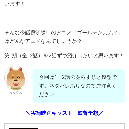
います！
そんな今話題沸騰中のアニメ『ゴールデンカムイ』
はどんなアニメなんでしょうか？
第
1
期（全
12
話）を
2
話ずつ紹介したいと思います！
今回は1・2話のあらすじと感想で
す。ネタバレありなのでご注意く
マックス
ださい！
＼実写映画キャスト・監督予想／