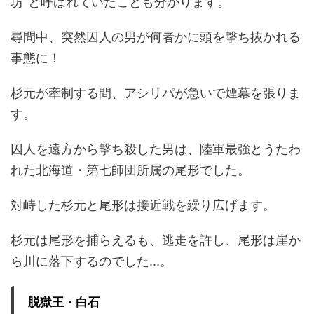
坊
”
と呼ばれていたことも分かります。
尋問中、突然囚人の男が何者かに頭を撃ち抜かれる
事態に！
杉元が牽制する間、アシリパが急いで煙幕を張りま
す。
囚人を遠方から撃ち殺した男は、陸軍最強とうたわ
れた北海道・第七師団所属の尾形でした。
対峙した杉元と尾形は接近戦を繰り広げます。
杉元は尾形を捕らえるも、逃走を許し、尾形は崖か
ら川に落下するのでした
...
。
脱獄王・白石