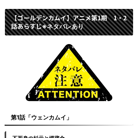
【ゴールデンカムイ】アニメ第1期 1・2
話あらすじ
※ネタバレあり
第
1
話「ウェンカムイ」