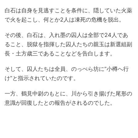
白石は自身を見逃すことを条件に、隠していた火薬
で火を起こし、何とか
2
人は凍死の危機を脱出。
その後、白石は、入れ墨の囚人は全部で
24
人であ
ること、脱獄を指揮した囚人たちの親玉は新選組副
長・土方歳三であることなどを告白します。
そして、囚人たちは全員、のっぺら坊に
”
小樽へ行
け
”
と指示されていたのです。
一方、鶴見中尉のもとに、川から引き揚げた尾形の
意識が回復したとの報告がされるのでした。